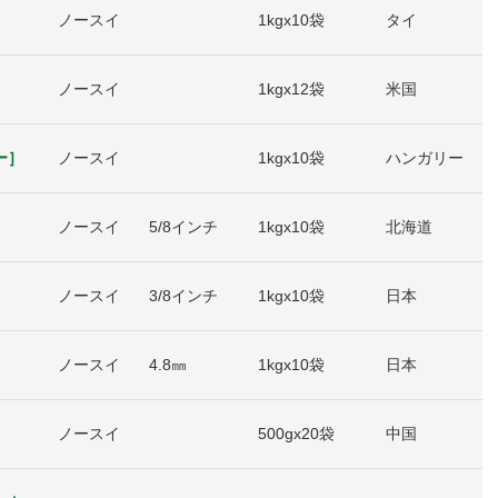
ノースイ
1kgx10袋
タイ
ノースイ
1kgx12袋
米国
ー］
ノースイ
1kgx10袋
ハンガリー
ノースイ
5/8インチ
1kgx10袋
北海道
ノースイ
3/8インチ
1kgx10袋
日本
ノースイ
4.8㎜
1kgx10袋
日本
ノースイ
500gx20袋
中国