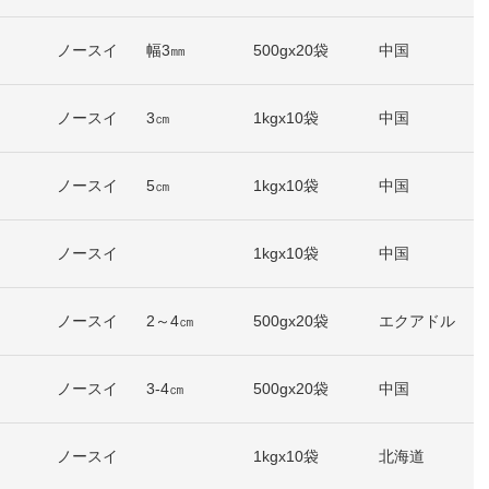
ノースイ
幅3㎜
500gx20袋
中国
ノースイ
3㎝
1kgx10袋
中国
ノースイ
5㎝
1kgx10袋
中国
ノースイ
1kgx10袋
中国
ノースイ
2～4㎝
500gx20袋
エクアドル
ノースイ
3-4㎝
500gx20袋
中国
ノースイ
1kgx10袋
北海道