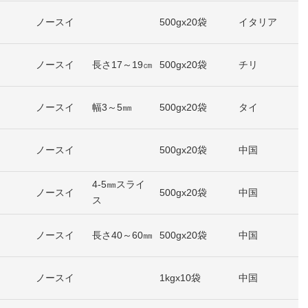
ノースイ
500gx20袋
イタリア
ノースイ
長さ17～19㎝
500gx20袋
チリ
ノースイ
幅3～5㎜
500gx20袋
タイ
ノースイ
500gx20袋
中国
4-5㎜スライ
ノースイ
500gx20袋
中国
ス
ノースイ
長さ40～60㎜
500gx20袋
中国
ノースイ
1kgx10袋
中国