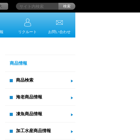
大
検索
報
リクルート
お問い合わせ
商品情報
商品検索
海老商品情報
凍魚商品情報
加工水産商品情報