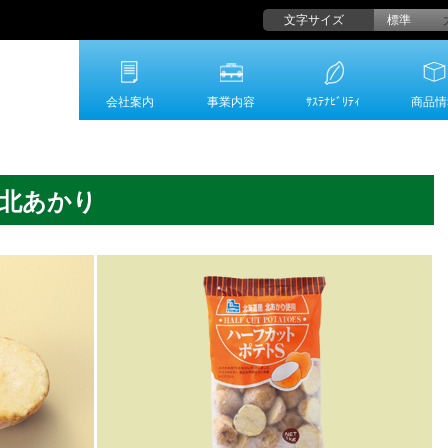
文字サイズ
標準
会社案内
事業内容
ｻｽﾃﾅﾋﾞﾘﾃｨ
商品情
北あかり