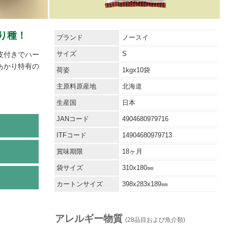
り種！
ブランド
ノースイ
サイズ
S
皮付きでハー
あかり特有の
荷姿
1kgx10袋
主原料原産地
北海道
生産国
日本
JANコード
4904680979716
ITFコード
14904680979713
賞味期限
18ヶ月
袋サイズ
310x180㎜
カートンサイズ
398x283x189㎜
アレルギー物質
(28品目および魚介類)