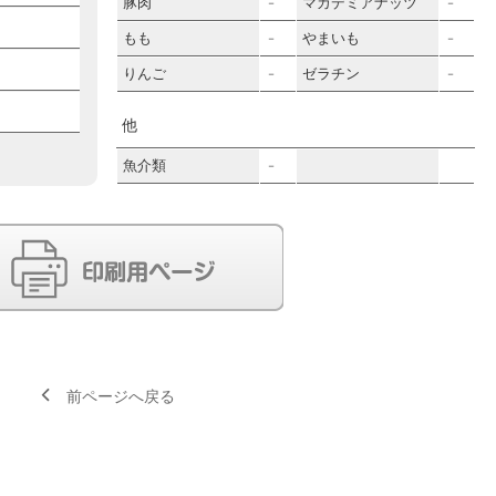
豚肉
マカデミアナッツ
－
－
もも
やまいも
－
－
りんご
ゼラチン
－
－
他
魚介類
－
前ページへ戻る