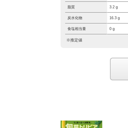
脂質
3.2 g
炭水化物
16.3 g
食塩相当量
0 g
※推定値