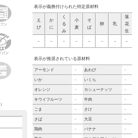
表示が義務付けられた特定原材料
く
落
え
か
小
そ
る
卵
乳
花
び
に
麦
ば
み
生
－
－
－
－
－
－
－
－
表示が推奨されている原材料
アーモンド
あわび
－
－
いか
いくら
－
－
オレンジ
カシューナッツ
－
－
キウイフルーツ
牛肉
－
－
)
ごま
さけ
－
－
さば
大豆
－
－
鶏肉
バナナ
－
－