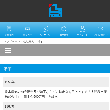
会社案内
事業内容
ｻｽﾃﾅﾋﾞﾘﾃｨ
商品情報
リクルート
お問い合わせ
トップページ
>
会社案内
>
沿革
沿革
1956年
農水産物の卸売販売及び加工ならびに輸出入を目的とする「太洋農水産
株式会社」（資本金500万円）を設立
1967年