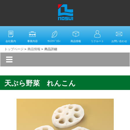
会社案内
事業内容
ｻｽﾃﾅﾋﾞﾘﾃｨ
商品情報
リクルート
お問い合わせ
トップページ
>
商品情報
>
商品詳細
天ぷら野菜 れんこん