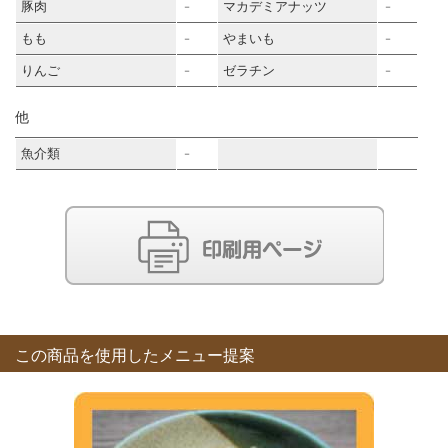
豚肉
マカデミアナッツ
－
－
もも
やまいも
－
－
りんご
ゼラチン
－
－
他
魚介類
－
この商品を使用したメニュー提案