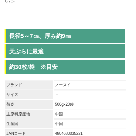
した。
長径5～7㎝、厚み約9㎜
天ぷらに最適
約30枚/袋 ※目安
ブランド
ノースイ
サイズ
－
荷姿
500gx20袋
主原料原産地
中国
生産国
中国
JANコード
4904680035221