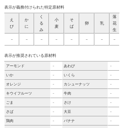
表示が義務付けられた特定原材料
く
落
え
か
小
そ
る
卵
乳
花
び
に
麦
ば
み
生
－
－
－
－
－
－
－
－
表示が推奨されている原材料
アーモンド
あわび
－
－
いか
いくら
－
－
オレンジ
カシューナッツ
－
－
キウイフルーツ
牛肉
－
－
ごま
さけ
－
－
さば
大豆
－
－
鶏肉
バナナ
－
－