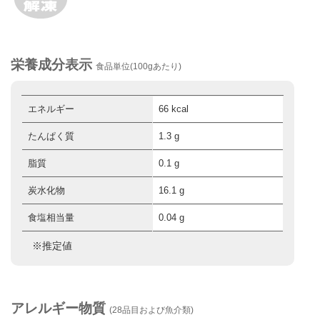
栄養成分表示
食品単位(100gあたり)
エネルギー
66 kcal
たんぱく質
1.3 g
脂質
0.1 g
炭水化物
16.1 g
食塩相当量
0.04 g
※推定値
アレルギー物質
(28品目および魚介類)