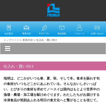
会社案内
事業内容
ｻｽﾃﾅﾋﾞﾘﾃｨ
商品情報
リクルート
お問い合わせ
トップページ
>
事業内容
>
仕入れ・買い付け
仕入れ・買い付け
地球は、どこかがいつも春、夏、秋、そして冬。食卓を賑わす旬
の食材がいつもどこかにあふれている。そんなおいしさいっぱ
い、とびきりの食材を求めてノースイは国内はもとより世界中の
漁場・農場・加工場を駆けめぐります。わたしたちがお届けする
冷凍食品が笑顔あふれる明日の食文化へと繋がることを信じて。