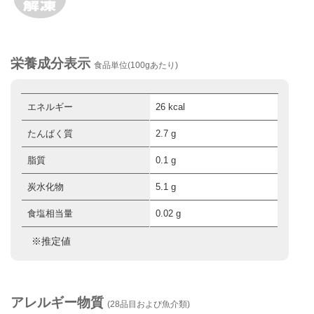
栄養成分表示
食品単位(100gあたり)
エネルギー
26 kcal
たんぱく質
2.7 g
脂質
0.1 g
炭水化物
5.1 g
食塩相当量
0.02 g
※推定値
アレルギー物質
(28品目および魚介類)