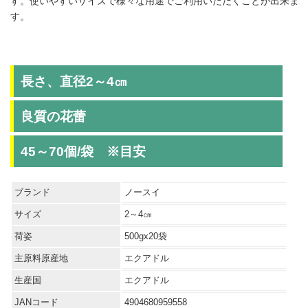
す。使いやすいサイズで様々な用途でご利用いただくことが出来ま
す。
長さ、直径2～4㎝
良質の花蕾
45～70個/袋 ※目安
ブランド
ノースイ
サイズ
2～4㎝
荷姿
500gx20袋
主原料原産地
エクアドル
生産国
エクアドル
JANコード
4904680959558