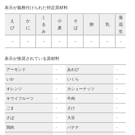
表示が義務付けられた特定原材料
く
落
え
か
小
そ
る
卵
乳
花
び
に
麦
ば
み
生
－
－
－
－
－
－
－
－
表示が推奨されている原材料
アーモンド
あわび
－
－
いか
いくら
－
－
オレンジ
カシューナッツ
－
－
キウイフルーツ
牛肉
－
－
ごま
さけ
－
－
さば
大豆
－
－
鶏肉
バナナ
－
－