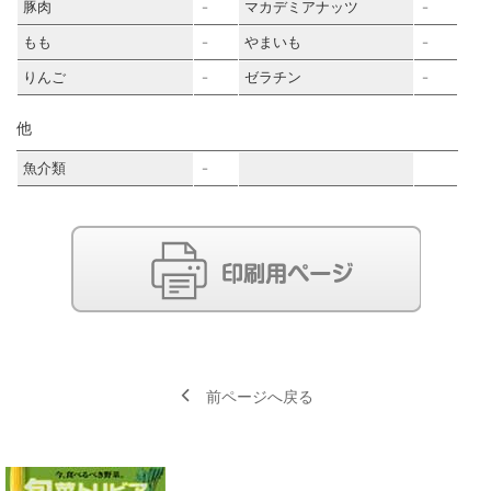
豚肉
マカデミアナッツ
－
－
もも
やまいも
－
－
りんご
ゼラチン
－
－
他
魚介類
－
前ページへ戻る