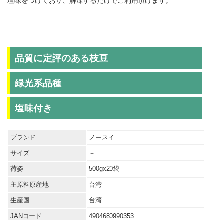
塩味をつけており、解凍するだけでご利用頂けます。
品質に定評のある枝豆
緑光系品種
塩味付き
ブランド
ノースイ
サイズ
－
荷姿
500gx20袋
主原料原産地
台湾
生産国
台湾
JANコード
4904680990353