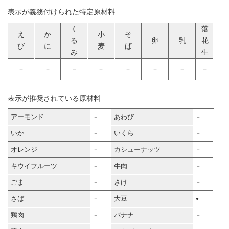
表示が義務付けられた特定原材料
く
落
え
か
小
そ
る
卵
乳
花
び
に
麦
ば
み
生
－
－
－
－
－
－
－
－
表示が推奨されている原材料
アーモンド
あわび
－
－
いか
いくら
－
－
オレンジ
カシューナッツ
－
－
キウイフルーツ
牛肉
－
－
ごま
さけ
－
－
さば
大豆
－
●
鶏肉
バナナ
－
－