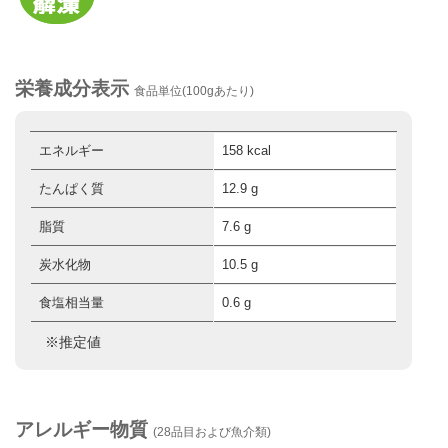
栄養成分表示
食品単位(100gあたり)
エネルギー
158 kcal
たんぱく質
12.9 g
脂質
7.6 g
炭水化物
10.5 g
食塩相当量
0.6 g
※推定値
アレルギー物質
(28品目および魚介類)