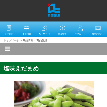
会社案内
事業内容
ｻｽﾃﾅﾋﾞﾘﾃｨ
商品情報
リクルート
お問い合わせ
トップページ
>
商品情報
>
商品詳細
塩味えだまめ