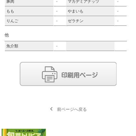
豚肉
マカデミアナッツ
－
－
もも
やまいも
－
－
りんご
ゼラチン
－
－
他
魚介類
－
前ページへ戻る