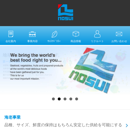
会社案内
事業内容
ｻｽﾃﾅﾋﾞﾘﾃｨ
商品情報
リクルート
お問い合わせ
海老事業
品種、サイズ、鮮度の保持はもちろん安定した供給を可能にする