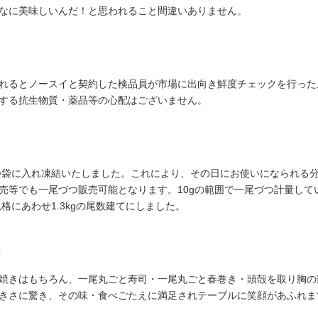
なに美味しいんだ！と思われること間違いありません。
れるとノースイと契約した検品員が市場に出向き鮮度チェックを行った
する抗生物質・薬品等の心配はございません。
づつ袋に入れ凍結いたしました。これにより、その日にお使いになられる
売等でも一尾づつ販売可能となります。10gの範囲で一尾づつ計量して
格にあわせ1.3kgの尾数建てにしました。
焼きはもちろん、一尾丸ごと寿司・一尾丸ごと春巻き・頭殻を取り胸の
きさに驚き、その味・食べごたえに満足されテーブルに笑顔があふれま