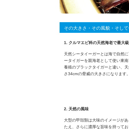
その大きさ・その風貌・そして
1. クルマエビ科の天然海老で最大
天然シータイーガーとは海で自然に育
ータイガーを親海老として使い東南
養殖のブラックタイガーと違い、天
さ34cmの脅威の大きさになりま
2. 天然の風味
大型の甲殻類は大味のイメージがあ
たえ、さらに濃厚な旨味を持ってお