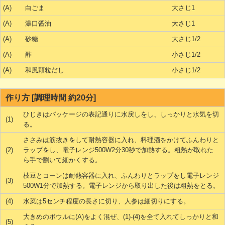
(A)
白ごま
大さじ1
(A)
濃口醤油
大さじ1
(A)
砂糖
大さじ1/2
(A)
酢
小さじ1/2
(A)
和風顆粒だし
小さじ1/2
作り方 [調理時間 約20分]
ひじきはパッケージの表記通りに水戻しをし、しっかりと水気を切
(1)
る。
ささみは筋抜きをして耐熱容器に入れ、料理酒をかけてふんわりと
(2)
ラップをし、電子レンジ500W2分30秒で加熱する。粗熱が取れた
ら手で割いて細かくする。
枝豆とコーンは耐熱容器に入れ、ふんわりとラップをし電子レンジ
(3)
500W1分で加熱する。電子レンジから取り出した後は粗熱をとる。
(4)
水菜は5センチ程度の長さに切り、人参は細切りにする。
大きめのボウルに(A)をよく混ぜ、(1)-(4)を全て入れてしっかりと和
(5)