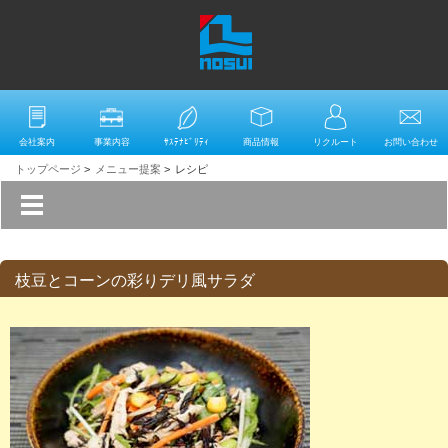
会社案内
事業内容
ｻｽﾃﾅﾋﾞﾘﾃｨ
商品情報
リクルート
お問い合わせ
トップページ
>
メニュー提案
>
レシピ
枝豆とコーンの彩りデリ風サラダ