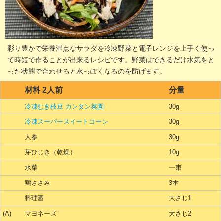
彩り豊かで栄養満点なサラダを冷凍野菜と電子レンジを上手く使っ
て時短で作ることが出来るレシピです。野菜はできるだけ水気をと
った状態で合わせると水っぽくなるのを防げます。
材料 2人前
分量
冷凍むき枝豆 カンタン菜園
30g
冷凍スーパースイートコーン
30g
人参
30g
芽ひじき（乾燥）
10g
水菜
一束
鶏ささみ
3本
料理酒
大さじ1
(A)
マヨネーズ
大さじ2