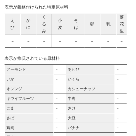
表示が義務付けられた特定原材料
く
落
え
か
小
そ
る
卵
乳
花
び
に
麦
ば
み
生
－
－
－
－
－
－
－
－
表示が推奨されている原材料
アーモンド
あわび
－
－
いか
いくら
－
－
オレンジ
カシューナッツ
－
－
キウイフルーツ
牛肉
－
－
ごま
さけ
－
－
さば
大豆
－
－
鶏肉
バナナ
－
－