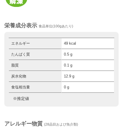
栄養成分表示
食品単位(100gあたり)
エネルギー
49 kcal
たんぱく質
0.5 g
脂質
0.1 g
炭水化物
12.9 g
食塩相当量
0 g
※推定値
アレルギー物質
(28品目および魚介類)