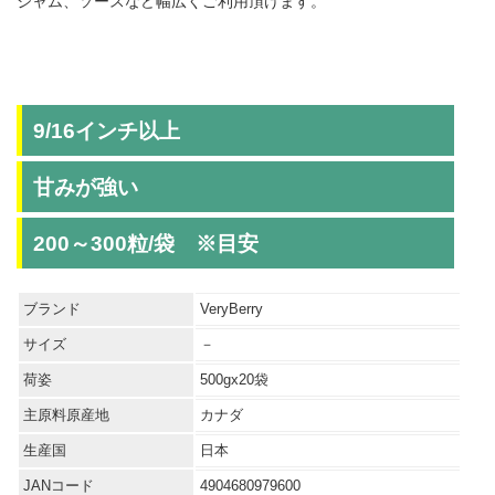
ジャム、ソースなど幅広くご利用頂けます。
9/16インチ以上
甘みが強い
200～300粒/袋 ※目安
ブランド
VeryBerry
サイズ
－
荷姿
500gx20袋
主原料原産地
カナダ
生産国
日本
JANコード
4904680979600