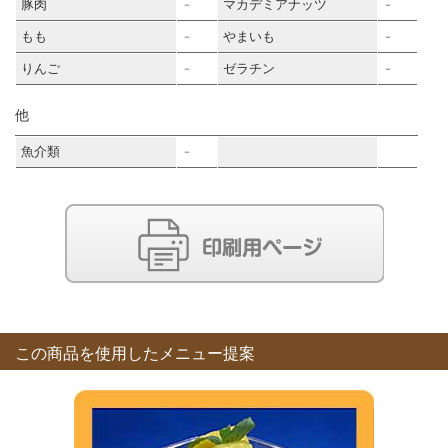
豚肉
マカデミアナッツ
－
－
もも
やまいも
－
－
りんご
ゼラチン
－
－
他
魚介類
－
この商品を使用したメニュー提案