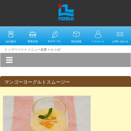
会社案内
事業内容
ｻｽﾃﾅﾋﾞﾘﾃｨ
商品情報
リクルート
お問い合わせ
トップページ
>
メニュー提案
>
レシピ
マンゴーヨーグルトスムージー