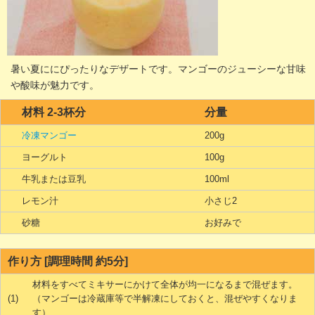
暑い夏ににぴったりなデザートです。マンゴーのジューシーな甘味
や酸味が魅力です。
材料 2-3杯分
分量
冷凍マンゴー
200g
ヨーグルト
100g
牛乳または豆乳
100ml
レモン汁
小さじ2
砂糖
お好みで
作り方 [調理時間 約5分]
材料をすべてミキサーにかけて全体が均一になるまで混ぜます。
(1)
（マンゴーは冷蔵庫等で半解凍にしておくと、混ぜやすくなりま
す）