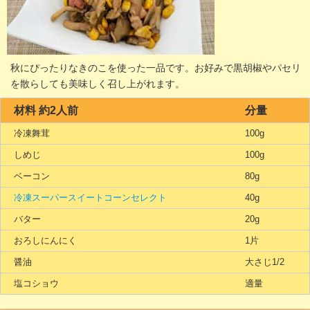
秋にぴったりなきのこを使った一品です。お好みで黒胡椒やパセリ
を散らしても美味しく召し上がれます。
材料 約2人前
分量
冷凍舞茸
100g
しめじ
100g
ベーコン
80g
冷凍スーパースイートコーンセレクト
40g
バター
20g
おろしにんにく
1片
醤油
大さじ1/2
塩コショウ
適量