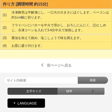
作り方 [調理時間 約15分]
冷凍舞茸は半解凍にし、一口大の大きさにほぐします。ベーコンは
(1)
約1cm幅に切ります。
フライパンにバターを中火で溶かし、おろしにんにく、(1)としめ
(2)
じ、冷凍コーンを入れて3-4分中火で加熱します。
(3)
醤油を加えて絡め、塩こしょうで味を調えます。
(4)
お皿に盛り付けます。
前ページへ戻る
検索
文字サイズ
標準
大
LANGUAGE