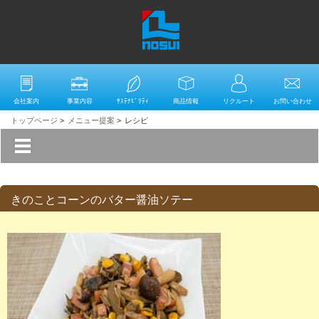
会社案内
事業内容
ｻｽﾃﾅﾋﾞﾘﾃｨ
商品情報
リクルート
お問い合わせ
トップページ
>
メニュー提案
>
レシピ
きのことコーンのバター醤油ソテー