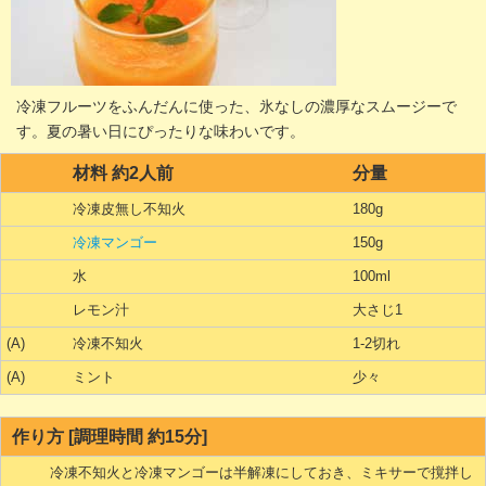
冷凍フルーツをふんだんに使った、氷なしの濃厚なスムージーで
す。夏の暑い日にぴったりな味わいです。
材料 約2人前
分量
冷凍皮無し不知火
180g
冷凍マンゴー
150g
水
100ml
レモン汁
大さじ1
(A)
冷凍不知火
1-2切れ
(A)
ミント
少々
作り方 [調理時間 約15分]
冷凍不知火と冷凍マンゴーは半解凍にしておき、ミキサーで撹拌し