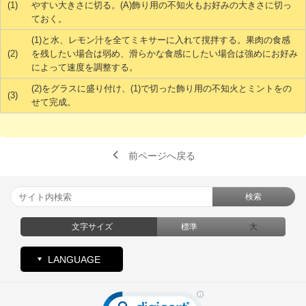
(1)
やすい大きさに切る。(A)飾り用の不知火もお好みの大きさに切っ
ておく。
(1)と水、レモン汁を全てミキサーに入れて撹拌する。果肉の食感
(2)
を残したい場合は弱め、滑らかな食感にしたい場合は強めにお好み
によって速度を調整する。
(2)をグラスに盛り付け、(1)で切った飾り用の不知火とミントをの
(3)
せて完成。
前ページへ戻る
検索
文字サイズ
標準
大
LANGUAGE