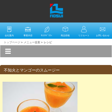
会社案内
事業内容
ｻｽﾃﾅﾋﾞﾘﾃｨ
商品情報
リクルート
お問い合わせ
トップページ
>
メニュー提案
>
レシピ
不知火とマンゴーのスムージー