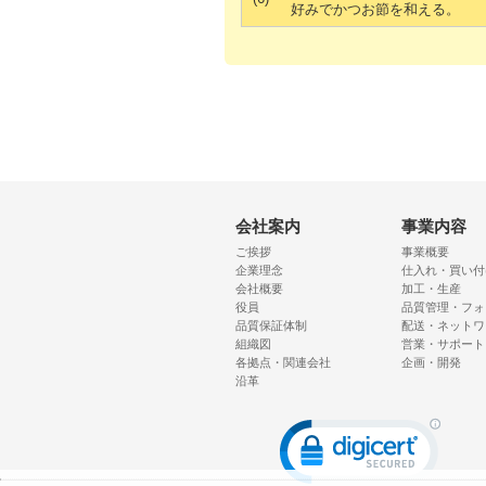
好みでかつお節を和える。
会社案内
事業内容
ご挨拶
事業概要
企業理念
仕入れ・買い付
会社概要
加工・生産
役員
品質管理・フォ
品質保証体制
配送・ネットワ
組織図
営業・サポート
各拠点・関連会社
企画・開発
沿革