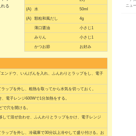
入れる
ニュ
(A)
水
50ml
。
(A)
顆粒和風だし
4g
薄口醤油
小さじ1
みりん
小さじ1
かつお節
お好み
プエンドウ、いんげんを入れ、ふんわりとラップをし、電子
。
してラップを外し、粗熱を取ってから水気を切っておく。
せ、電子レンジ600Wで1分加熱をする。
どで穴を開ける。
熱容器に移して混ぜ合わせ、ふんわりとラップをかけ、電子レンジ
してラップを外し、冷蔵庫で30分以上冷やして盛り付ける。お