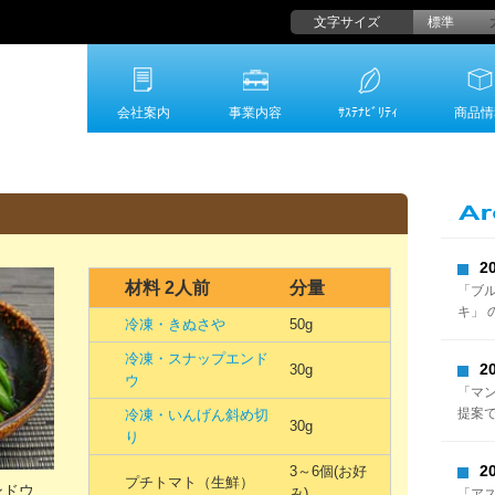
文字サイズ
標準
会社案内
事業内容
ｻｽﾃﾅﾋﾞﾘﾃｨ
商品情
2
材料 2人前
分量
「ブ
キ」 
冷凍・きぬさや
50g
冷凍・スナップエンド
2
30g
ウ
「マ
提案
冷凍・いんげん斜め切
30g
り
2
3～6個(お好
プチトマト（生鮮）
ンドウ
み)
「ア