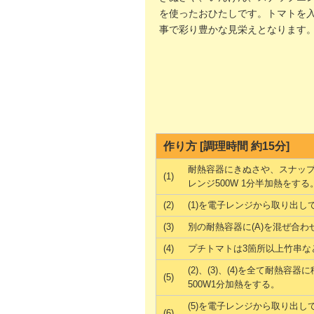
を使ったおひたしです。トマトを
事で彩り豊かな見栄えとなります
作り方 [調理時間 約15分]
耐熱容器にきぬさや、スナッ
(1)
レンジ500W 1分半加熱をする
(2)
(1)を電子レンジから取り出
(3)
別の耐熱容器に(A)を混ぜ合わ
(4)
プチトマトは3箇所以上竹串な
(2)、(3)、(4)を全て耐
(5)
500W1分加熱をする。
(5)を電子レンジから取り出
(6)