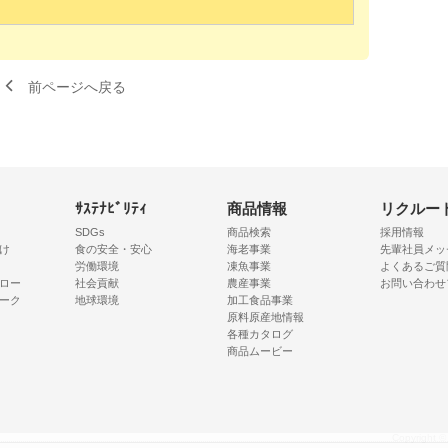
前ページへ戻る
ｻｽﾃﾅﾋﾞﾘﾃｨ
商品情報
リクルー
SDGs
商品検索
採用情報
け
食の安全・安心
海老事業
先輩社員メッ
労働環境
凍魚事業
よくあるご質
ロー
社会貢献
農産事業
お問い合わせ
ーク
地球環境
加工食品事業
原料原産地情報
各種カタログ
商品ムービー
Copyright