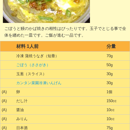
ごぼうと鰻のかば焼きの相性はぴったりです。玉子でとじる事で全
体を纏めた一皿です。ご飯が進む一品です。
材料 1人前
分量
冷凍 蒲焼うなぎ（短冊）
70g
ごぼう（ささがき）
50g
玉葱（スライス）
30g
カンタン菜園冷凍いんげん
30g
(A)
卵
1個
(A)
だし汁
150cc
(A)
醤油
10cc
(A)
みりん
10cc
(A)
日本酒
75g