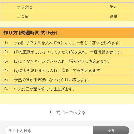
サラダ油
8cc
三つ葉
適量
作り方 [調理時間 約15分]
(1)
手鍋にサラダ油を入れて火にかけ、玉葱とごぼうを炒めます。
(2)
(1)の玉葱がしんなりしてきたら(A)を入れ、一度沸騰させます。
(3)
(2)にうなぎとインゲンを入れ、弱火で少し煮込みます。
(4)
(3)に溶き卵をまわし入れ、蓋をして火をとめます。
(5)
余熱で卵が半熟状になったら皿に移します。
(6)
中央に三つ葉を飾って仕上げます。
前ページへ戻る
検索