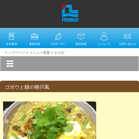
会社案内
事業内容
ｻｽﾃﾅﾋﾞﾘﾃｨ
商品情報
リクルート
お問い合わせ
トップページ
>
メニュー提案
>
レシピ
ゴボウと鰻の柳川風