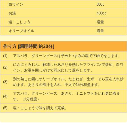
白ワイン
30cc
お湯
400cc
塩・こしょう
適量
オリーブオイル
適量
作り方 [調理時間 約20分]
(1)
アスパラ、グリーンピースは予め1つまみの塩で下ゆでをします。
にんにくみじん、解凍したあさりを熱したフライパンで炒め、白ワ
(2)
イン、お湯を回しかけて弱火にして蓋をします。
別の熱した鍋にオリーブオイル、たまねぎ、生米、そら豆を入れ炒
(3)
めます。あさりの煮汁を入れ、中火で15分程煮ます。
アスパラ、グリーンピース、あさり、ミニトマトをいれ更に煮ま
(4)
す。（1分程度）
(5)
塩・こしょうで味を調えて完成。