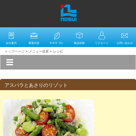
会社案内
事業内容
ｻｽﾃﾅﾋﾞﾘﾃｨ
商品情報
リクルート
お問い合わせ
トップページ
>
メニュー提案
>
レシピ
アスパラとあさりのリゾット