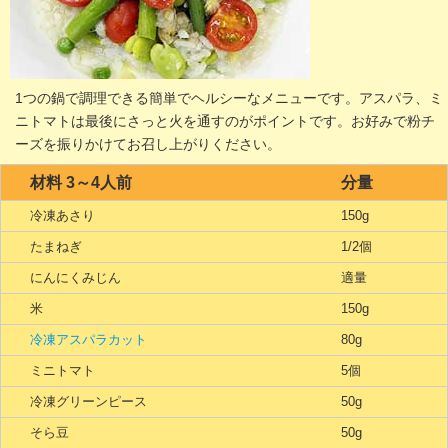
1つの鍋で調理できる簡単でヘルシーなメニューです。アスパラ、ミ
ニトマトは最後にさっと火を通すのがポイントです。お好みで粉チ
ーズを振りかけてお召し上がりください。
材料 3～4人前
分量
冷凍あさり
150g
たまねぎ
1/2個
にんにくみじん
適量
米
150g
冷凍アスパラカット
80g
ミニトマト
5個
冷凍グリーンピース
50g
そら豆
50g