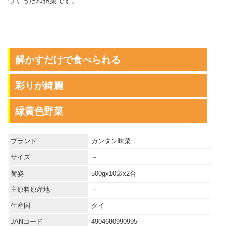
つくった和惣菜です。
解かすだけで食べられる
彩りが綺麗
緑黄色野菜
ブランド
カンタン味菜
サイズ
－
荷姿
500gx10袋x2合
主原料原産地
－
生産国
タイ
JANコード
4904680990995