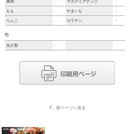
豚肉
マカデミアナッツ
－
－
もも
やまいも
－
－
りんご
ゼラチン
－
－
他
魚介類
－
前ページへ戻る