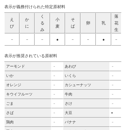
表示が義務付けられた特定原材料
く
落
え
か
小
そ
る
卵
乳
花
び
に
麦
ば
み
生
－
－
－
●
－
－
●
－
表示が推奨されている原材料
アーモンド
あわび
－
－
いか
いくら
－
－
オレンジ
カシューナッツ
－
－
キウイフルーツ
牛肉
－
－
ごま
さけ
－
－
さば
大豆
－
●
鶏肉
バナナ
－
－