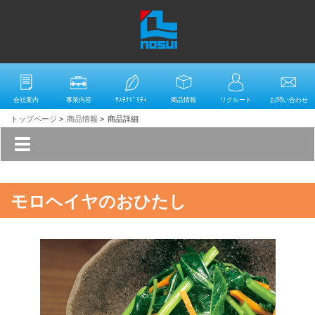
会社案内
事業内容
ｻｽﾃﾅﾋﾞﾘﾃｨ
商品情報
リクルート
お問い合わせ
トップページ
>
商品情報
>
商品詳細
モロヘイヤのおひたし