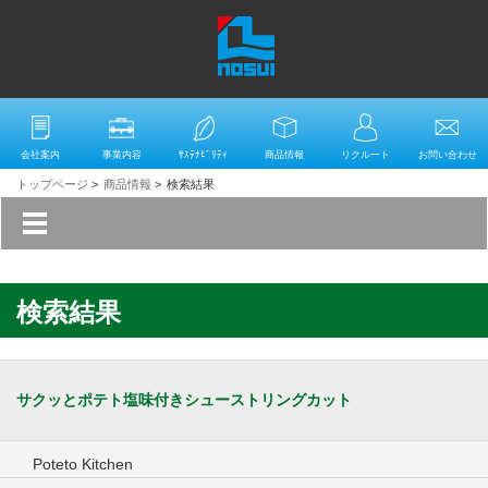
会社案内
事業内容
ｻｽﾃﾅﾋﾞﾘﾃｨ
商品情報
リクルート
お問い合わせ
トップページ
>
商品情報
>
検索結果
検索結果
サクッとポテト塩味付きシューストリングカット
Poteto Kitchen