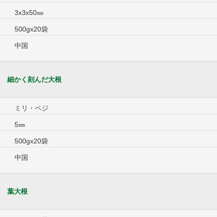
3x3x50㎜
500gx20袋
中国
細かく刻んだ大根
ミリ・ベジ
5㎜
500gx20袋
中国
葉大根