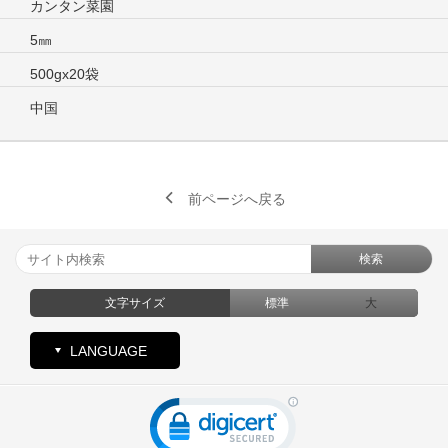
カンタン菜園
5㎜
500gx20袋
中国
前ページへ戻る
検索
文字サイズ
標準
大
LANGUAGE