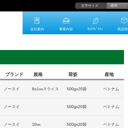
文字サイズ
標準
会社案内
事業内容
ｻｽﾃﾅﾋﾞﾘﾃｨ
商品情
ブランド
規格
荷姿
産地
ノースイ
8±1㎜スライス
500gx20袋
ベトナム
ノースイ
500gx20袋
ベトナム
ノースイ
10㎜
500gx20袋
ベトナム