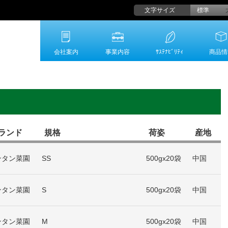
文字サイズ
標準
会社案内
事業内容
ｻｽﾃﾅﾋﾞﾘﾃｨ
商品情
ランド
規格
荷姿
産地
ンタン菜園
SS
500gx20袋
中国
ンタン菜園
S
500gx20袋
中国
ンタン菜園
M
500gx20袋
中国