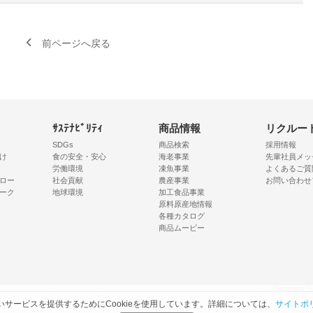
前ページへ戻る
ｻｽﾃﾅﾋﾞﾘﾃｨ
商品情報
リクルー
SDGs
商品検索
採用情報
け
食の安全・安心
海老事業
先輩社員メッ
労働環境
凍魚事業
よくあるご質
ロー
社会貢献
農産事業
お問い合わせ
ーク
地球環境
加工食品事業
原料原産地情報
各種カタログ
商品ムービー
Copyright
サービスを提供するためにCookieを使用しています。詳細については、
サイトポ