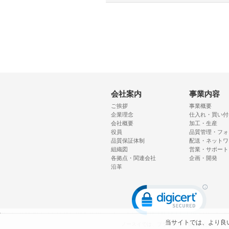
会社案内
事業内容
ご挨拶
事業概要
企業理念
仕入れ・買い付
会社概要
加工・生産
役員
品質管理・フォ
品質保証体制
配送・ネットワ
組織図
営業・サポート
各拠点・関連会社
企画・開発
沿革
当サイトでは、より良い
ノースイでは、プライバシー保護のため、