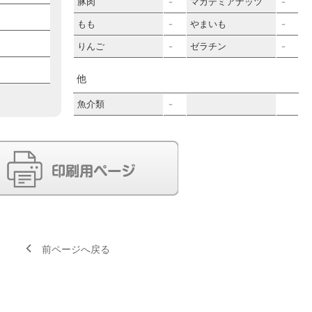
豚肉
マカデミアナッツ
－
－
もも
やまいも
－
－
りんご
ゼラチン
－
－
他
魚介類
－
前ページへ戻る