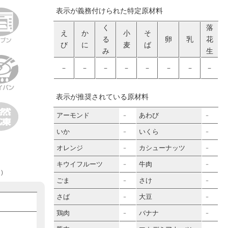
表示が義務付けられた特定原材料
く
落
え
か
小
そ
る
卵
乳
花
び
に
麦
ば
み
生
－
－
－
－
－
－
－
－
表示が推奨されている原材料
アーモンド
あわび
－
－
いか
いくら
－
－
オレンジ
カシューナッツ
－
－
キウイフルーツ
牛肉
－
－
)
ごま
さけ
－
－
さば
大豆
－
－
鶏肉
バナナ
－
－