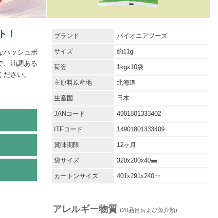
ト！
ブランド
パイオニアフーズ
サイズ
約11g
なハッシュポ
で、油調ある
荷姿
1kgx10袋
ください。
主原料原産地
北海道
生産国
日本
JANコード
4901801333402
ITFコード
14901801333409
賞味期限
12ヶ月
袋サイズ
320x200x40㎜
カートンサイズ
401x291x240㎜
アレルギー物質
(28品目および魚介類)