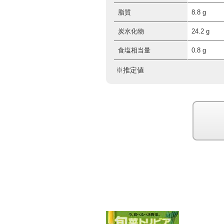
脂質
8.8 g
炭水化物
24.2 g
食塩相当量
0.8 g
※推定値