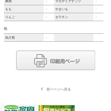
豚肉
マカデミアナッツ
－
－
もも
やまいも
－
－
りんご
ゼラチン
－
－
他
魚介類
－
前ページへ戻る