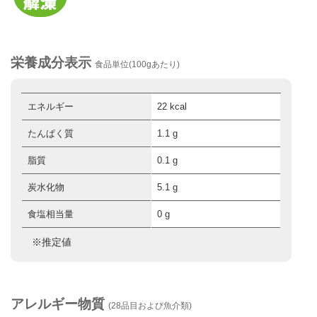
栄養成分表示
食品単位(100gあたり)
エネルギー
22 kcal
たんぱく質
1.1 g
脂質
0.1 g
炭水化物
5.1 g
食塩相当量
0 g
※推定値
アレルギー物質
(28品目および魚介類)