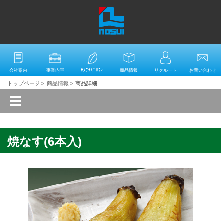
会社案内
事業内容
ｻｽﾃﾅﾋﾞﾘﾃｨ
商品情報
リクルート
お問い合わせ
トップページ
>
商品情報
>
商品詳細
焼なす(6本入)