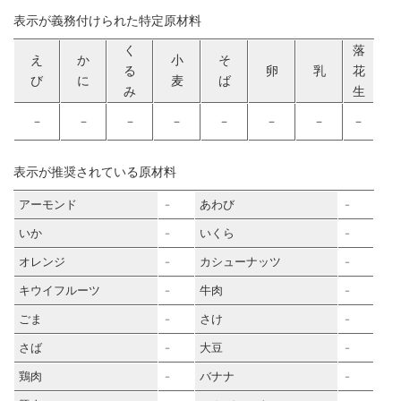
表示が義務付けられた特定原材料
く
落
え
か
小
そ
る
卵
乳
花
び
に
麦
ば
み
生
－
－
－
－
－
－
－
－
表示が推奨されている原材料
アーモンド
あわび
－
－
いか
いくら
－
－
オレンジ
カシューナッツ
－
－
キウイフルーツ
牛肉
－
－
ごま
さけ
－
－
さば
大豆
－
－
鶏肉
バナナ
－
－