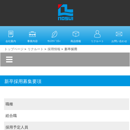
会社案内
事業内容
ｻｽﾃﾅﾋﾞﾘﾃｨ
商品情報
リクルート
お問い合わせ
トップページ
>
リクルート
>
採用情報
>
新卒採用
新卒採用募集要項
職種
総合職
採用予定人員