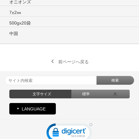
オニオンズ
7±2㎜
500gx20袋
中国
前ページへ戻る
検索
文字サイズ
標準
大
LANGUAGE