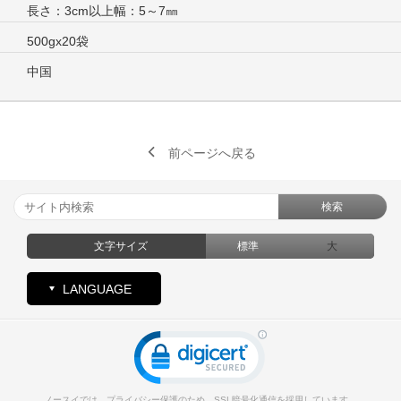
長さ：3cm以上幅：5～7㎜
500gx20袋
中国
前ページへ戻る
検索
文字サイズ
標準
大
LANGUAGE
ノースイでは、プライバシー保護のため、SSL暗号化通信を採用しています。