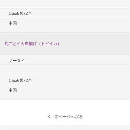
1㎏x5袋x2合
中国
丸ごとイカ唐揚げ（トビイカ）
ノースイ
1㎏x6袋x2合
中国
前ページへ戻る