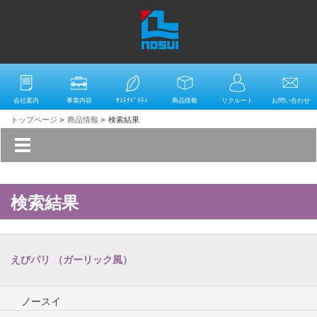
会社案内
事業内容
ｻｽﾃﾅﾋﾞﾘﾃｨ
商品情報
リクルート
お問い合わせ
トップページ
>
商品情報
>
検索結果
検索結果
えびパリ （ガーリック風）
ノースイ