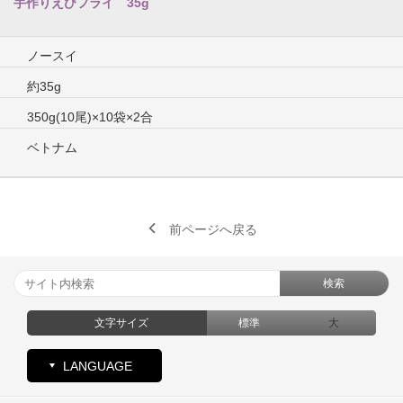
手作りえびフライ 35g
ノースイ
約35g
350g(10尾)×10袋×2合
ベトナム
前ページへ戻る
検索
文字サイズ
標準
大
LANGUAGE