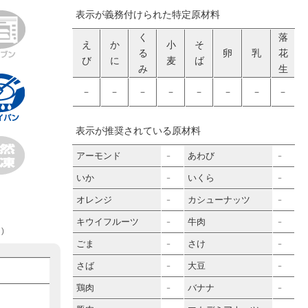
表示が義務付けられた特定原材料
く
落
え
か
小
そ
る
卵
乳
花
び
に
麦
ば
み
生
－
－
－
－
－
－
－
－
表示が推奨されている原材料
アーモンド
あわび
－
－
いか
いくら
－
－
オレンジ
カシューナッツ
－
－
キウイフルーツ
牛肉
－
－
)
ごま
さけ
－
－
さば
大豆
－
－
鶏肉
バナナ
－
－