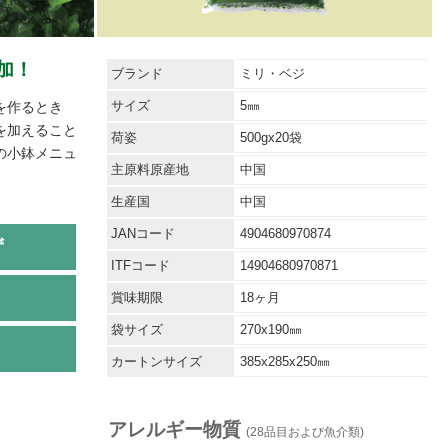
加！
ブランド
ミリ・ベジ
サイズ
5㎜
を作るとき
を加えること
荷姿
500gx20袋
の小鉢メニュ
主原料原産地
中国
生産国
中国
JANコード
4904680970874
ず
ITFコード
14904680970871
賞味期限
18ヶ月
袋サイズ
270x190㎜
カートンサイズ
385x285x250㎜
アレルギー物質
(28品目および魚介類)