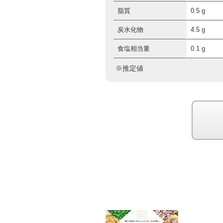
脂質
0.5 g
炭水化物
4.5 g
食塩相当量
0.1 g
※推定値