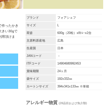
ブランド
フォアシェフ
サイズ
L
で作ったかき
きい30gで
荷姿
600g（20粒）x8ﾄﾚｰx2合
利用頂けま
主原料原産地
広島
生産国
日本
JANコード
－
ITFコード
14904680992453
賞味期限
24ヶ月
袋サイズ
192x332㎜
カートンサイズ
394x341x133㎜ ※単箱
アレルギー物質
(28品目および魚介類)