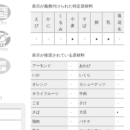
表示が義務付けられた特定原材料
く
落
え
か
小
そ
る
卵
乳
花
び
に
麦
ば
み
生
－
－
－
●
－
●
●
－
表示が推奨されている原材料
アーモンド
あわび
－
－
いか
いくら
－
－
オレンジ
カシューナッツ
－
－
キウイフルーツ
牛肉
－
－
)
ごま
さけ
－
－
さば
大豆
－
●
鶏肉
バナナ
－
－