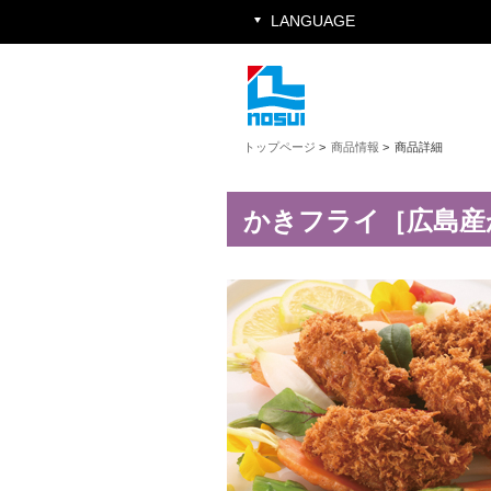
LANGUAGE
トップページ
>
商品情報
>
商品詳細
かきフライ［広島産かき