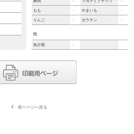
豚肉
マカデミアナッツ
－
－
もも
やまいも
－
－
りんご
ゼラチン
－
－
他
魚介類
－
前ページへ戻る