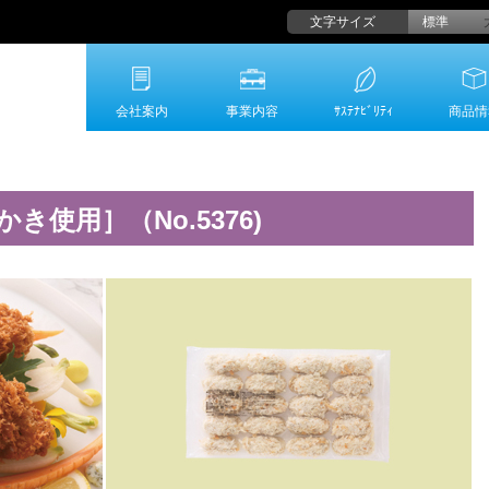
文字サイズ
標準
会社案内
事業内容
ｻｽﾃﾅﾋﾞﾘﾃｨ
商品情
使用］（No.5376)