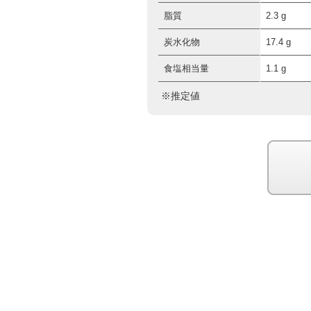
脂質
2.3 g
炭水化物
17.4 g
食塩相当量
1.1 g
※推定値