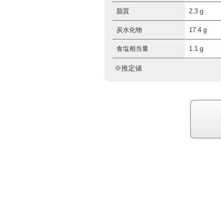
脂質
2.3 g
炭水化物
17.4 g
食塩相当量
1.1 g
※推定値