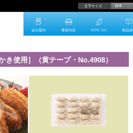
文字サイズ
標準
会社案内
事業内容
ｻｽﾃﾅﾋﾞﾘﾃｨ
商品情
き使用］（黄テープ・No.4908）