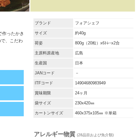
ブランド
フォアシェフ
サイズ
約40g
で作ったかき
ので、こだわ
荷姿
800g（20粒）x6ﾄﾚｰx2合
主原料原産地
広島
生産国
日本
JANコード
－
ITFコード
14904680983949
賞味期限
24ヶ月
袋サイズ
230x420㎜
カートンサイズ
460x375x105㎜ ※単箱
アレルギー物質
(28品目および魚介類)