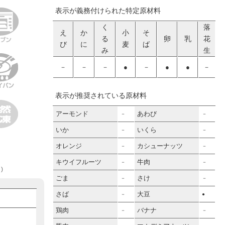
表示が義務付けられた特定原材料
く
落
え
か
小
そ
る
卵
乳
花
び
に
麦
ば
み
生
－
－
－
●
－
●
●
－
表示が推奨されている原材料
アーモンド
あわび
－
－
いか
いくら
－
－
オレンジ
カシューナッツ
－
－
キウイフルーツ
牛肉
－
－
)
ごま
さけ
－
－
さば
大豆
－
●
鶏肉
バナナ
－
－