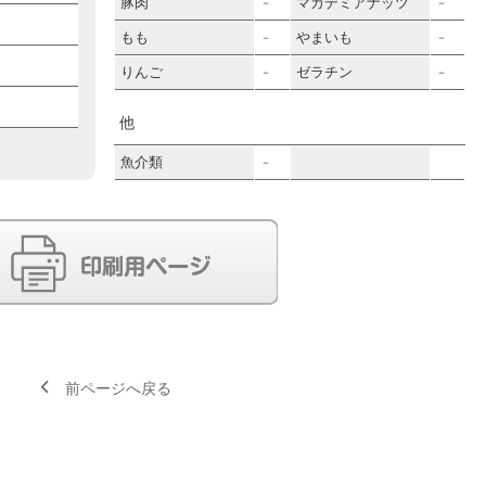
豚肉
マカデミアナッツ
－
－
もも
やまいも
－
－
りんご
ゼラチン
－
－
他
魚介類
－
前ページへ戻る