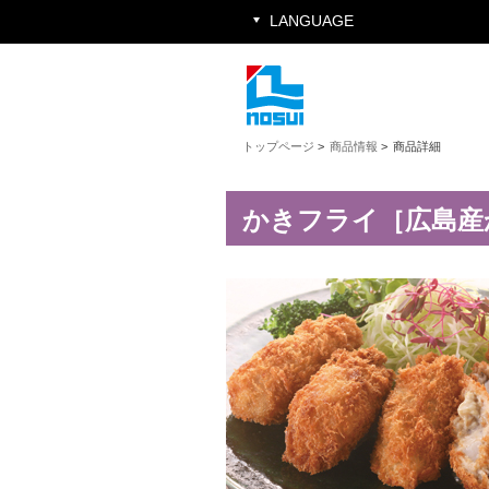
LANGUAGE
トップページ
>
商品情報
>
商品詳細
かきフライ［広島産か