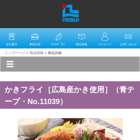
会社案内
事業内容
ｻｽﾃﾅﾋﾞﾘﾃｨ
商品情報
リクルート
お問い合わせ
トップページ
>
商品情報
>
商品詳細
かきフライ［広島産かき使用］（青テ
ープ・No.11039）