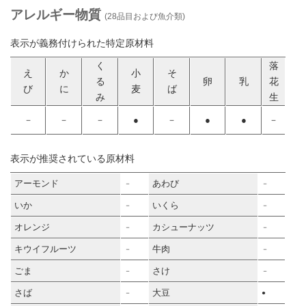
アレルギー物質
(28品目および魚介類)
表示が義務付けられた特定原材料
く
落
え
か
小
そ
る
卵
乳
花
び
に
麦
ば
み
生
－
－
－
●
－
●
●
－
表示が推奨されている原材料
アーモンド
あわび
－
－
いか
いくら
－
－
オレンジ
カシューナッツ
－
－
キウイフルーツ
牛肉
－
－
ごま
さけ
－
－
さば
大豆
－
●