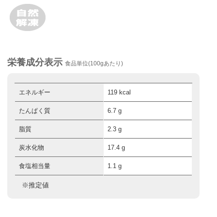
栄養成分表示
食品単位(100gあたり)
エネルギー
119 kcal
たんぱく質
6.7 g
脂質
2.3 g
炭水化物
17.4 g
食塩相当量
1.1 g
※推定値