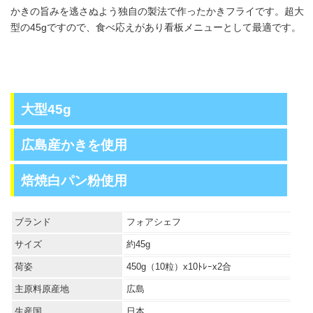
かきの旨みを逃さぬよう独自の製法で作ったかきフライです。超大
型の45gですので、食べ応えがあり看板メニューとして最適です。
大型45g
広島産かきを使用
焙焼白パン粉使用
ブランド
フォアシェフ
サイズ
約45g
荷姿
450g（10粒）x10ﾄﾚｰx2合
主原料原産地
広島
生産国
日本