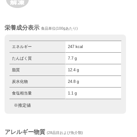
栄養成分表示
食品単位(100gあたり)
エネルギー
247 kcal
たんぱく質
7.7 g
脂質
12.4 g
炭水化物
24.8 g
食塩相当量
1.1 g
※推定値
アレルギー物質
(28品目および魚介類)