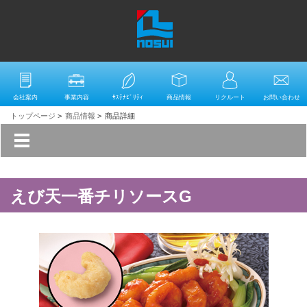
会社案内
事業内容
ｻｽﾃﾅﾋﾞﾘﾃｨ
商品情報
リクルート
お問い合わせ
トップページ
>
商品情報
>
商品詳細
えび天一番チリソースG