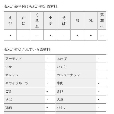
表示が義務付けられた特定原材料
く
落
え
か
小
そ
る
卵
乳
花
び
に
麦
ば
み
生
●
－
－
●
－
●
●
－
表示が推奨されている原材料
アーモンド
あわび
－
－
いか
いくら
－
－
オレンジ
カシューナッツ
－
－
キウイフルーツ
牛肉
－
●
ごま
さけ
●
－
さば
大豆
－
●
鶏肉
バナナ
●
－