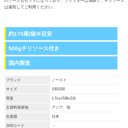
のソースもセットになっており、フリッターは油調で、チリソース
は湯煎してご利用ください。
約170尾/袋※目安
500gチリソース付き
国内製造
ブランド
ノースイ
サイズ
100/200
荷姿
1.5㎏x5袋x2合
主原料原産地
アジア、他
生産国
日本
JANコード
－