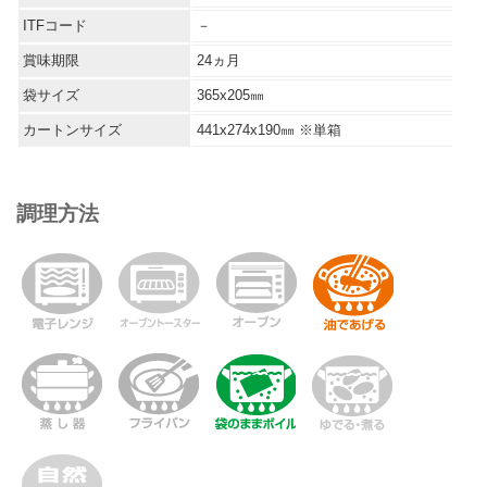
ITFコード
－
賞味期限
24ヵ月
袋サイズ
365x205㎜
カートンサイズ
441x274x190㎜ ※単箱
調理方法