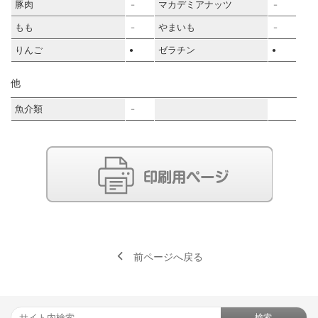
豚肉
マカデミアナッツ
－
－
もも
やまいも
－
－
りんご
ゼラチン
●
●
他
魚介類
－
前ページへ戻る
検索