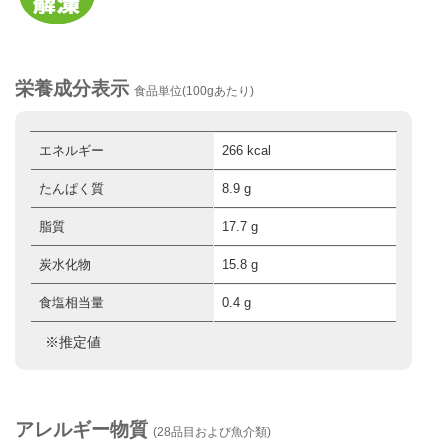
栄養成分表示
食品単位(100gあたり)
エネルギー
266 kcal
たんぱく質
8.9 g
脂質
17.7 g
炭水化物
15.8 g
食塩相当量
0.4 g
※推定値
アレルギー物質
(28品目および魚介類)