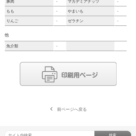
豚肉
マカデミアナッツ
－
－
もも
やまいも
－
－
りんご
ゼラチン
－
－
他
魚介類
－
前ページへ戻る
検索