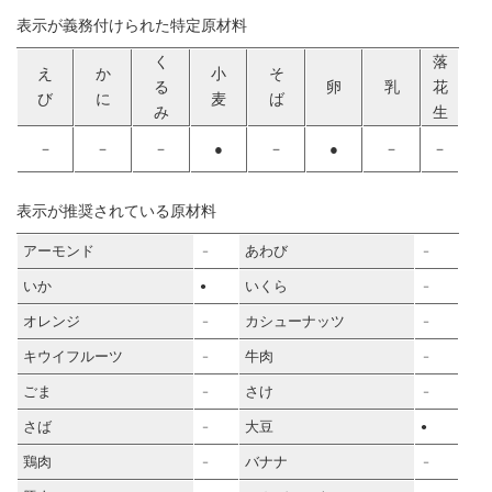
表示が義務付けられた特定原材料
く
落
え
か
小
そ
る
卵
乳
花
び
に
麦
ば
み
生
－
－
－
●
－
●
－
－
表示が推奨されている原材料
アーモンド
あわび
－
－
いか
いくら
●
－
オレンジ
カシューナッツ
－
－
キウイフルーツ
牛肉
－
－
ごま
さけ
－
－
さば
大豆
－
●
鶏肉
バナナ
－
－