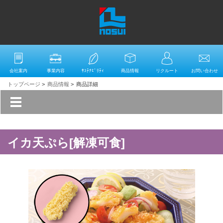
会社案内
事業内容
ｻｽﾃﾅﾋﾞﾘﾃｨ
商品情報
リクルート
お問い合わせ
トップページ
>
商品情報
>
商品詳細
イカ天ぷら[解凍可食]