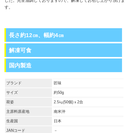
した。完全油調しておりますので、解凍してお召し上がり頂けま
す。
長さ約12㎝、幅約4㎝
解凍可食
国内製造
ブランド
匠味
サイズ
約50g
荷姿
2.5㎏(50個)ｘ2合
主原料原産地
南米沖
生産国
日本
JANコード
－