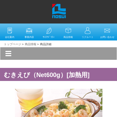
会社案内
事業内容
ｻｽﾃﾅﾋﾞﾘﾃｨ
商品情報
リクルート
お問い合わせ
トップページ
>
商品情報
>
商品詳細
むきえび（Net600g）[加熱用]