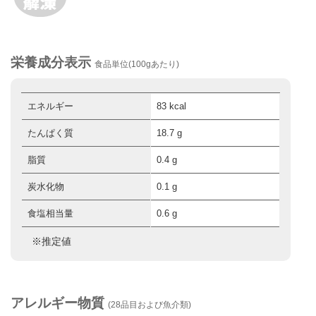
栄養成分表示
食品単位(100gあたり)
エネルギー
83 kcal
たんぱく質
18.7 g
脂質
0.4 g
炭水化物
0.1 g
食塩相当量
0.6 g
※推定値
アレルギー物質
(28品目および魚介類)