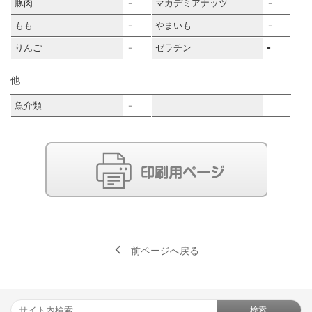
豚肉
マカデミアナッツ
－
－
もも
やまいも
－
－
りんご
ゼラチン
－
●
他
魚介類
－
前ページへ戻る
検索