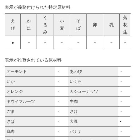
表示が義務付けられた特定原材料
く
落
え
か
小
そ
る
卵
乳
花
び
に
麦
ば
み
生
●
－
－
－
－
－
－
－
表示が推奨されている原材料
アーモンド
あわび
－
－
いか
いくら
－
－
オレンジ
カシューナッツ
－
－
キウイフルーツ
牛肉
－
－
ごま
さけ
－
－
さば
大豆
－
●
鶏肉
バナナ
－
－